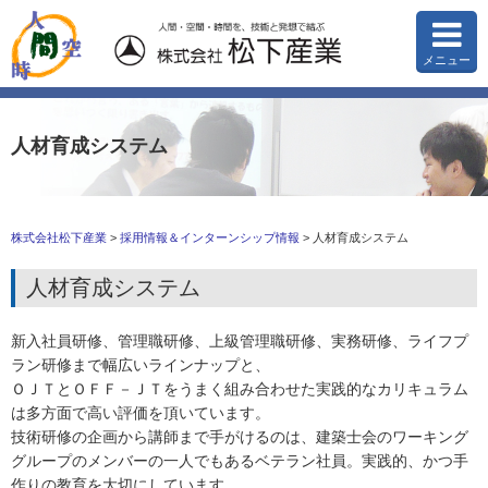
メニュー
人材育成システム
株式会社松下産業
>
採用情報＆インターンシップ情報
>
人材育成システム
人材育成システム
新入社員研修、管理職研修、上級管理職研修、実務研修、ライフプ
ラン研修まで幅広いラインナップと、
ＯＪＴとＯＦＦ－ＪＴをうまく組み合わせた実践的なカリキュラム
は多方面で高い評価を頂いています。
技術研修の企画から講師まで手がけるのは、建築士会のワーキング
グループのメンバーの一人でもあるベテラン社員。実践的、かつ手
作りの教育を大切にしています。