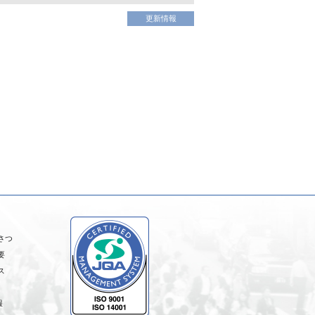
更新情報
さつ
要
ス
報