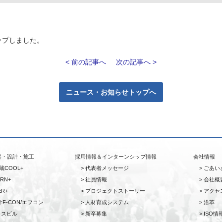
ップしました。
< 前の記事へ
次の記事へ >
ニュース・お知らせトップへ
案・設計・施工
採用情報＆インターンシップ情報
会社情報
S蔵COOL+
代表者メッセージ
ごあい
RN+
社員情報
会社概
ER+
プロジェクトストーリー
アクセ
:F-CON/エフコン
人材育成システム
沿革
ィスビル
新卒募集
ISO情