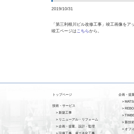
2019/10/31
「第三利根川ビル改修工事」竣工画像をア
竣工ページは
こちら
から。
トップページ
企画・提
MAT
技術・サービス
REBO
新築工事
TIMB
リニューアル・リフォーム
新技術
企画・提案、設計・監理
オフ
設備工事 省エネ化工事