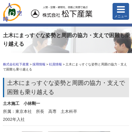
メニュー
土木にまっすぐな姿勢と周囲の協力・支えで困難も乗
り越える
株式会社松下産業
>
採用情報
>
社員情報
>
土木にまっすぐな姿勢と周囲の協力・支え
で困難も乗り越える
土木にまっすぐな姿勢と周囲の協力・支えで
困難も乗り越える
土木施工
小林剛一
所属：東京本社 所長
高専 土木科卒
2002年入社