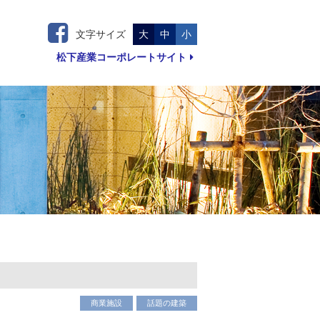
文字サイズ
大
中
小
松下産業コーポレートサイト
商業施設
話題の建築