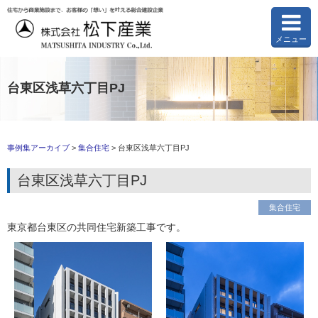
メニュー
台東区浅草六丁目PJ
事例集アーカイブ
>
集合住宅
>
台東区浅草六丁目PJ
台東区浅草六丁目PJ
集合住宅
東京都台東区の共同住宅新築工事です。